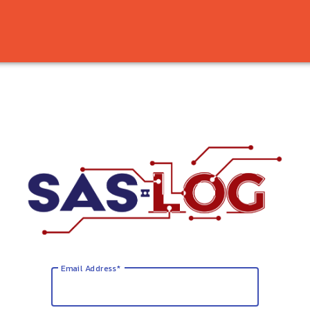
Email Address
*